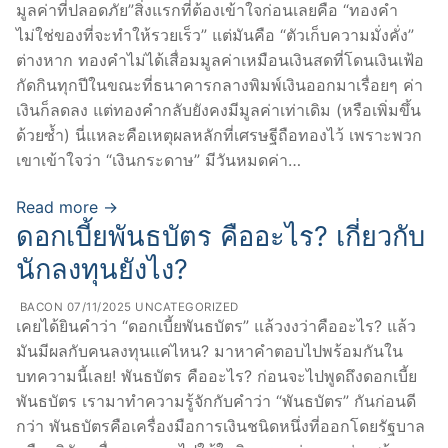
มูลค่าที่ปลอดภัย”สิ่งแรกที่ต้องเข้าใจก่อนเลยคือ “ทองคำ
ไม่ใช่ของที่จะทำให้รวยเร็ว” แต่มันคือ “ตัวเก็บความมั่งคั่ง”
ต่างหาก ทองคำไม่ได้เสื่อมมูลค่าเหมือนเงินสดที่โดนเงินเฟ้อ
กัดกินทุกปีในขณะที่ธนาคารกลางพิมพ์เงินออกมาเรื่อยๆ ค่า
เงินก็ลดลง แต่ทองคำกลับยังคงมีมูลค่าเท่าเดิม (หรือเพิ่มขึ้น
ด้วยซ้ำ) นี่แหละคือเหตุผลหลักที่เศรษฐีถือทองไว้ เพราะพวก
เขาเข้าใจว่า “เงินกระดาษ” มีวันหมดค่า…
Read more →
ดอกเบี้ยพันธบัตร คืออะไร? เกี่ยวกับ
นักลงทุนยังไง?
BACON
07/11/2025
UNCATEGORIZED
เคยได้ยินคำว่า “ดอกเบี้ยพันธบัตร” แล้วงงว่าคืออะไร? แล้ว
มันมีผลกับคนลงทุนแค่ไหน? มาหาคำตอบไปพร้อมกันใน
บทความนี้เลย! พันธบัตร คืออะไร? ก่อนจะไปพูดถึงดอกเบี้ย
พันธบัตร เรามาทำความรู้จักกับคำว่า “พันธบัตร” กันก่อนดี
กว่า พันธบัตรคือเครื่องมือการเงินชนิดหนึ่งที่ออกโดยรัฐบาล