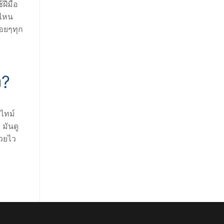
้ฝีมือ
่ไหน
่อยๆทุก
ง?
ไทม์
มันดู
หวยไว