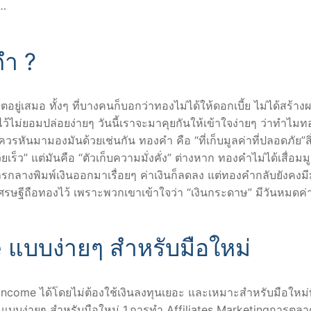
ง…
ำ ?
ู่เสมอ ทั้งๆ ที่บางคนก็บอกว่าทองไม่ได้ให้ดอกเบี้ย ไม่ได้สร้าง
ว้ไม่ยอมปล่อยง่ายๆ วันนี้เราจะมาคุยกันให้เข้าใจง่ายๆ ว่าทำไม
ันมามองมันด้วยเช่นกัน ทองคำ คือ “ที่เก็บมูลค่าที่ปลอดภัย”ส
เร็ว” แต่มันคือ “ตัวเก็บความมั่งคั่ง” ต่างหาก ทองคำไม่ได้เสื่อมม
ารกลางพิมพ์เงินออกมาเรื่อยๆ ค่าเงินก็ลดลง แต่ทองคำกลับยังคงมี
กที่เศรษฐีถือทองไว้ เพราะพวกเขาเข้าใจว่า “เงินกระดาษ” มีวันหมดค
e แบบง่ายๆ สำหรับมือใหม่
 Income ได้โดยไม่ต้องใช้เงินลงทุนเยอะ และเหมาะสำหรับมือใหม่ที
 แบบง่ายๆ สำหรับมือใหม่ 1.การทำ Affiliates Marketingการตล