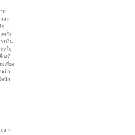
มาก
ดลอง
รือ
งครั้ง
ารเงิน
ดูดใจ
ยงที่
มเสี่ยง
บเป้า
ใจนัก
นผล =