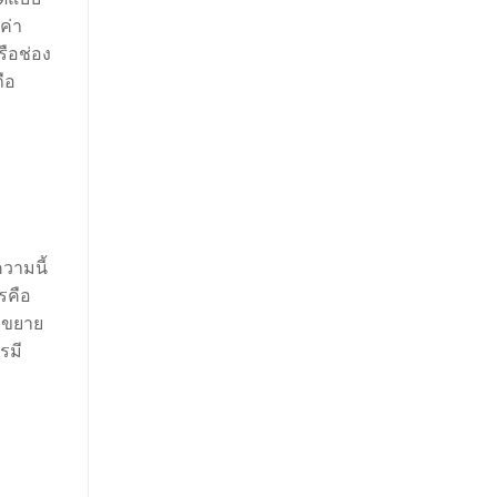
ค่า
รือช่อง
ถือ
วามนี้
รคือ
ือขยาย
รมี